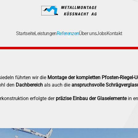
Startseite
Leistungen
Referenzen
Über uns
Jobs
Kontakt
Einkaufscenter Einsiedeln
iedeln führten wir die
Montage der kompletten Pfosten-Riegel-U
ohl den
Dachbereich
als auch die
anspruchsvolle Schrägverglas
konstruktion erfolgte der
präzise Einbau der Glaselemente
in en