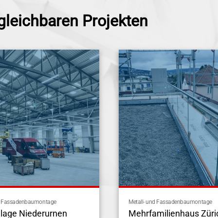
gleichbaren Projekten
nd Fassadenbaumontage
Metall- und Fassadenbaumontage
lage Niederurnen
Mehrfamilienhaus Züri